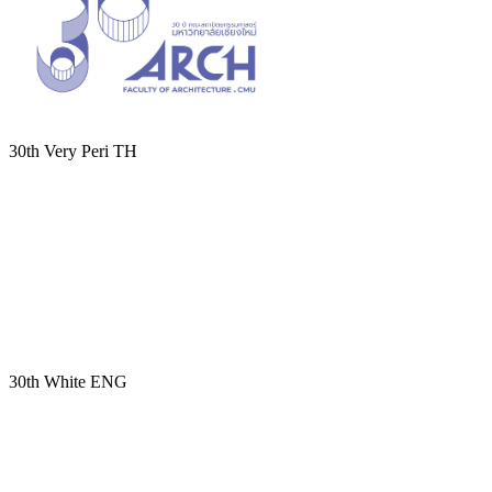
30th Very Peri TH
30th White ENG