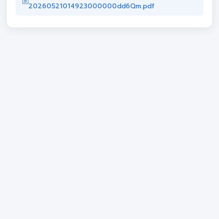
20260521014923000000dd6Qm.pdf