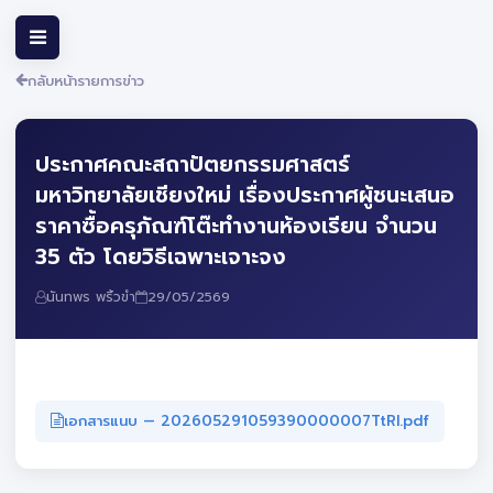
กลับหน้ารายการข่าว
ประกาศคณะสถาปัตยกรรมศาสตร์
มหาวิทยาลัยเชียงใหม่ เรื่องประกาศผู้ชนะเสนอ
ราคาซื้อครุภัณฑ์โต๊ะทำงานห้องเรียน จำนวน
35 ตัว โดยวิธีเฉพาะเจาะจง
นันทพร พริ้วขำ
29/05/2569
เอกสารแนบ — 202605291059390000007TtRl.pdf